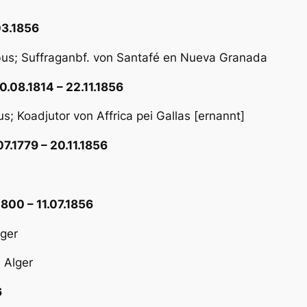
03.1856
ibus; Suffraganbf. von Santafé en Nueva Granada
.08.1814 – 22.11.1856
s; Koadjutor von Affrica pei Gallas [ernannt]
.1779 – 20.11.1856
00 – 11.07.1856
lger
 Alger
6