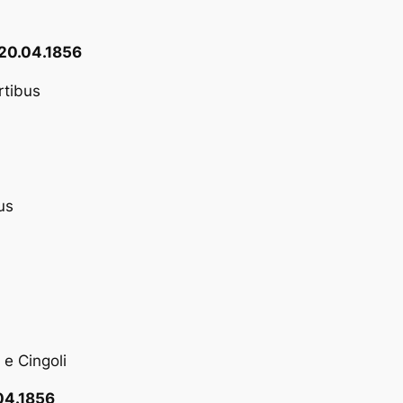
 20.04.1856
rtibus
us
e Cingoli
04.1856