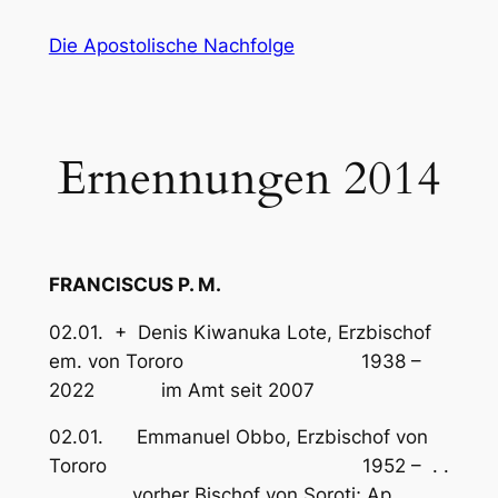
Zum
Die Apostolische Nachfolge
Inhalt
springen
Ernennungen 2014
FRANCISCUS P. M.
02.01. + Denis Kiwanuka Lote, Erzbischof
em. von Tororo 1938 –
2022 im Amt seit 2007
02.01. Emmanuel Obbo, Erzbischof von
Tororo 1952 – . .
. . vorher Bischof von Soroti; Ap.