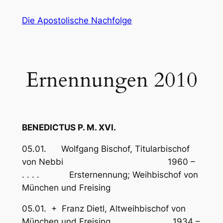
Zum
Die Apostolische Nachfolge
Inhalt
springen
Ernennungen 2010
BENEDICTUS P. M. XVI.
05.01. Wolfgang Bischof, Titularbischof
von Nebbi 1960 –
. . . . Ersternennung; Weihbischof von
München und Freising
05.01. + Franz Dietl, Altweihbischof von
München und Freising 1934 –