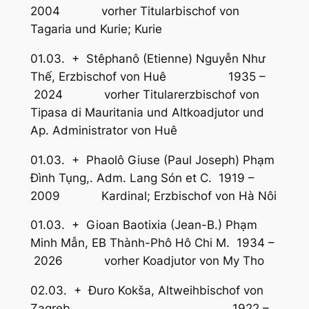
2004 vorher Titularbischof von
Tagaria und Kurie; Kurie
01.03. + Stêphanô (Etienne) Nguyễn Như
Thế, Erzbischof von Huê 1935 –
2024 vorher Titularerzbischof von
Tipasa di Mauritania und Altkoadjutor und
Ap. Administrator von Huê
01.03. + Phaolô Giuse (Paul Joseph) Phạm
Ðình Tụng,. Adm. Lang Són et C. 1919 –
2009 Kardinal; Erzbischof von Hà Nôi
01.03. + Gioan Baotixia (Jean-B.) Phạm
Minh Mẫn, EB Thành-Phô Hô Chi M. 1934 –
2026 vorher Koadjutor von My Tho
02.03. + Ðuro Kokša, Altweihbischof von
Zagreb 1922 –