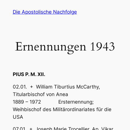
Zum
Die Apostolische Nachfolge
Inhalt
springen
Ernennungen 1943
PIUS P. M. XII.
02.01. + William Tiburtius McCarthy,
Titularbischof von Anea
1889 – 1972 Ersternennung;
Weihbischof des Militärordinariates für die
USA
07.01. + Joseph Marie Trocellier, Ap. Vikar