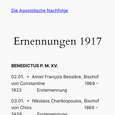
Zum
Die Apostolische Nachfolge
Inhalt
springen
Ernennungen 1917
BENEDICTUS P. M. XV.
02.01. + Amiel François Bessière, Bischof
von Constantine 1869 –
1923 Ersternennung
03.01. + Nikolaos Charikiopoulos, Bischof
von Chios 1869 –
1939 Ersternennung