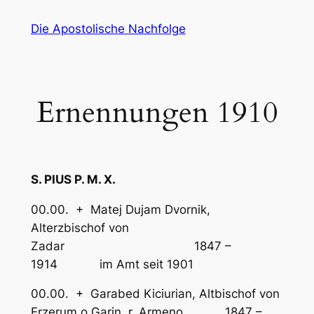
Zum
Die Apostolische Nachfolge
Inhalt
springen
Ernennungen 1910
S. PIUS P. M. X.
00.00. + Matej Dujam Dvornik,
Alterzbischof von
Zadar 1847 –
1914 im Amt seit 1901
00.00. + Garabed Kiciurian, Altbischof von
Erzerum o Garin, r. Armeno 1847 –