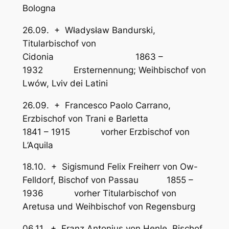
Bologna
26.09. + W
l
adys
l
aw Bandurski,
Titularbischof von
Cidonia 1863 –
1932 Ersternennung; Weihbischof von
Lwów, Lviv dei Latini
26.09. + Francesco Paolo Carrano,
Erzbischof von Trani e Barletta
1841 – 1915 vorher Erzbischof von
L’Aquila
18.10. + Sigismund Felix Freiherr von Ow-
Felldorf, Bischof von Passau 1855 –
1936 vorher Titularbischof von
Aretusa und Weihbischof von Regensburg
06.11. + Franz Antonius von Henle, Bischof