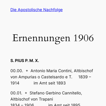
Zum
Die Apostolische Nachfolge
Inhalt
springen
Ernennungen 1906
S. PIUS P. M. X.
00.00. + Antonio Maria Contini, Altbischof
von Ampurias o Castelsardo e T. 1839 –
1914 im Amt seit 1893
00.01. + Stefano Gerbino Cannitello,
Altbischof von Trapani
1834 – 1906 im Amt seit 1895