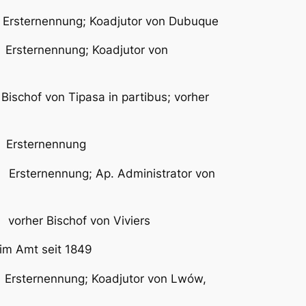
ernennung; Koadjutor von Dubuque
rsternennung; Koadjutor von
on Tipasa in partibus; vorher
rsternennung
ternennung; Ap. Administrator von
r Bischof von Viviers
Amt seit 1849
rsternennung; Koadjutor von Lwów,