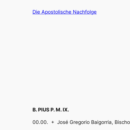
Zum
Die Apostolische Nachfolge
Inhalt
springen
B. PIUS P. M. IX.
00.00. + José Gregorio Baigorria, Bi