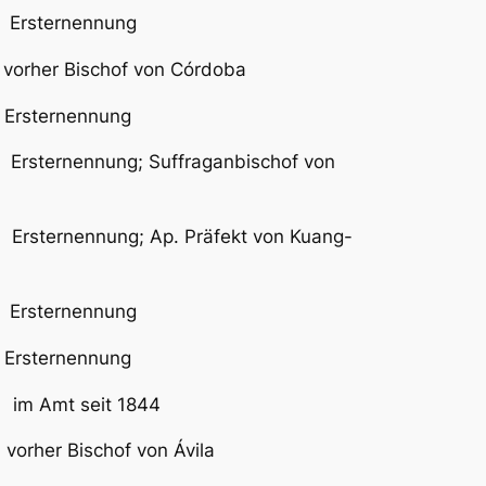
rsternennung
rher Bischof von Córdoba
ternennung
nennung; Suffraganbischof von
 Ersternennung; Ap. Präfekt von Kuang-
rsternennung
 Ersternennung
im Amt seit 1844
her Bischof von Ávila