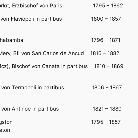
e Morlot, Erzbischof von Paris 1795 – 1862 Kard
ischof von Flaviopoli in partibus 1800 – 1857 Er
schof von Cochabamba 1796 – 1871 Ers
ar Mery, Bf. von San Carlos de Ancud 1816 – 1882 
wicz), Bischof von Canata in partibus 1810 – 1869 
ischof von Termopoli in partibus 1806 – 1867 Er
schof von Antinoe in partibus 1821 – 1880 Erst
hof von Kingston 1795 – 1857 vorher Bisc
ston