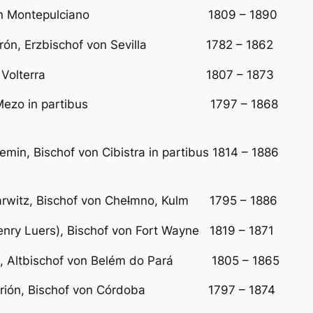
 Bischof von Montepulciano 1809 – 1890 E
 Morón, Erzbischof von Sevilla 1782 – 1862 vo
 Bischof von Volterra 1807 – 1873 Ers
of von Mezo in partibus 1797 – 1868 Erster
llemin, Bischof von Cibistra in partibus 1814 – 1886
witz, Bischof von Che
l
mno, Kulm 1795 – 1886 E
 Henry Luers), Bischof von Fort Wayne 1819 – 1871
rres, Altbischof von Belém do Pará 1805 – 1865 
y Berión, Bischof von Córdoba 1797 – 1874 vor