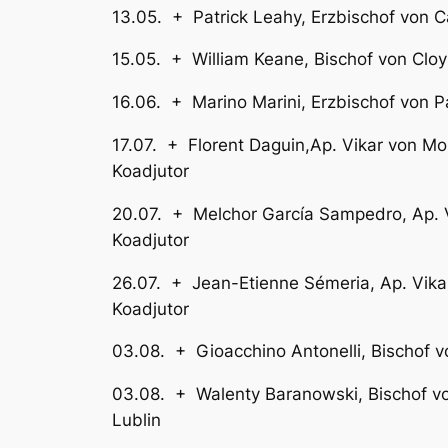
13.05. + Patrick Leahy, Er
15.05. + William Keane, Bi
16.06. + Marino Marini, Erzbisch
17.07. + Florent Daguin,Ap. Vi
Koadjutor
20.07. + Melchor García Sampedro, A
Koadjutor
26.07. + Jean-Etienne Sémeria, A
Koadjutor
03.08. + Gioacchino Antonell
03.08. + Walenty Baranowski, Bis
Lublin