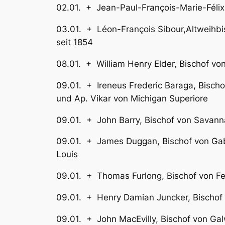
02.01. + Jean-Paul-François-Marie-Fé
03.01. + Léon-François Sibour,Al
seit 1854
08.01. + William Henry Elde
09.01. + Ireneus Frederic Baraga, B
und Ap. Vikar von Michigan Superiore
09.01. + John Barry, Bis
09.01. + James Duggan, Bischof 
Louis
09.01. + Thomas Furlong, 
09.01. + Henry Damian Junck
09.01. + John MacEvilly, 