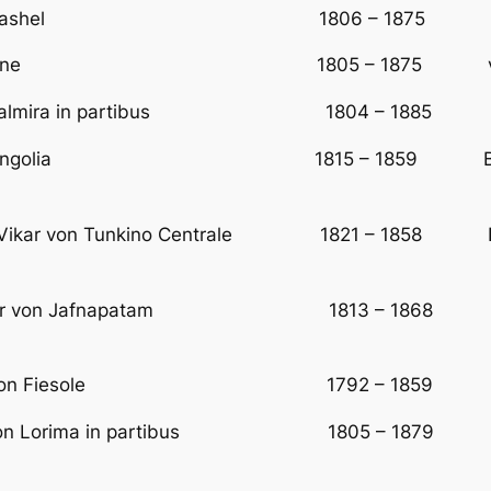
zbischof von Cashel 1806 – 1875 Ers
schof von Cloyne 1805 – 1875 vorher 
of von Palmira in partibus 1804 – 1885 Erst
kar von Mongolia 1815 – 1859 Bischof von
p. Vikar von Tunkino Centrale 1821 – 1858 Bischo
p. Vikar von Jafnapatam 1813 – 1868 Bischof 
i, Bischof von Fiesole 1792 – 1859 Er
chof von Lorima in partibus 1805 – 1879 Erst