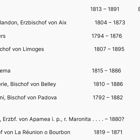
schof von Győr 1813 – 1891 Erste
 Chalandon, Erzbischof von Aix 1804 – 1873 vor
ischof von Viviers 1794 – 1876 Ers
prez, Bischof von Limoges 1807 – 1895 vorher
 Bischof von Crema 1815 – 1886 Ers
 Langalerie, Bischof von Belley 1810 – 1886 
nfredini, Bischof von Padova 1792 – 1882 vorh
 Erzbf. von Apamea i. p., r. Maronita . . . . – 1880?
schof von La Réunion o Bourbon 1819 – 1871 E