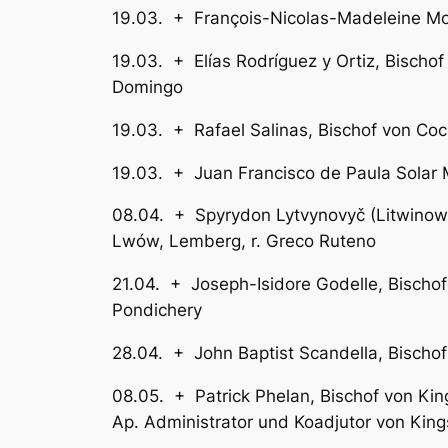
19.03. + François-Nicolas-Madelein
19.03. + Elías Rodríguez y Ortiz, B
Domingo
19.03. + Rafael Salinas, Bi
19.03. + Juan Francisco de Paula Sol
08.04. + Spyrydon Lytvynovyč (Litwino
Lwów, Lemberg, r. Greco Ruteno
21.04. + Joseph-Isidore Godelle, B
Pondichery
28.04. + John Baptist Scandella, Bi
08.05. + Patrick Phelan, Bisc
Ap. Administrator und Koadjutor von King