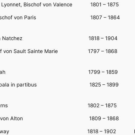
lix Lyonnet, Bischof von Valence 1801 – 1875 vor
tweihbischof von Paris 1807 – 1864 Bischof 
r, Bischof von Natchez 1818 – 1904 Ers
ischof von Sault Sainte Marie 1797 – 1868 vorhe
chof von Savannah 1799 – 1859 Erst
von Gabala in partibus 1825 – 1899 Erster
Bischof von Ferns 1802 – 1875 Erst
er, Bischof von Alton 1809 – 1868 Er
Bischof von Galway 1818 – 1902 Erst