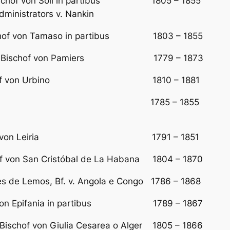
 Bischof von Soli in partibus 1805 – 1855 vorher
ministrators v. Nankin
 Bischof von Tamaso in partibus 1803 – 1855 Ers
louvry, Bischof von Pamiers 1779 – 1873 E
, Erzbischof von Urbino 1810 – 1881 Er
f von Šibenik 1785 – 1855 vorher Bisch
ta, Bischof von Leiria 1791 – 1851 Ers
schof von San Cristóbal de La Habana 1804 – 1870 v
mes de Lemos, Bf. v. Angola e Congo 1786 – 1868 
chof von Epifania in partibus 1789 – 1867 Erst
y, Bischof von Giulia Cesarea o Alger 1805 – 1866