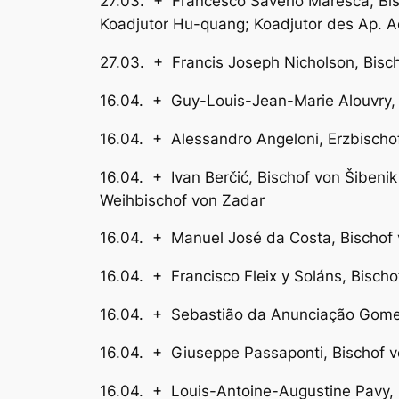
27.03. + Francesco Saverio Maresca,
Koadjutor Hu-quang; Koadjutor des Ap. Ad
27.03. + Francis Joseph Nicholson,
16.04. + Guy-Louis-Jean-Marie A
16.04. + Alessandro Angeloni
16.04. + Ivan Berčić, Bischo
Weihbischof von Zadar
16.04. + Manuel José da Cos
16.04. + Francisco Fleix y Soláns, Bi
16.04. + Sebastião da Anunciação Go
16.04. + Giuseppe Passaponti, Bis
16.04. + Louis-Antoine-Augustine Pav