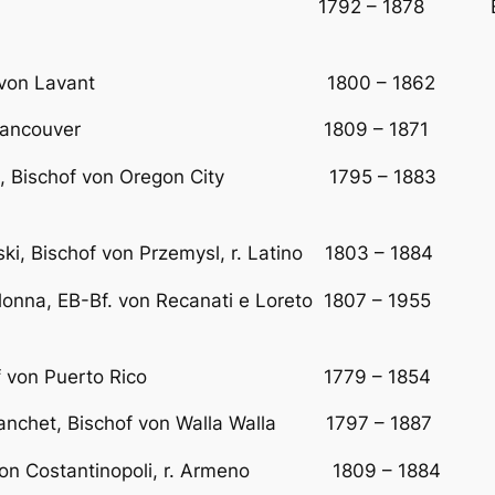
on Roma 1792 – 1878 Erzbischof-Bisc
ek, Bischof von Lavant 1800 – 1862 Er
ischof von Vancouver 1809 – 1871 Ers
nchet, Bischof von Oregon City 1795 – 1883 vorh
yski, Bischof von Przemysl, r. Latino 1803 – 1884
Colonna, EB-Bf. von Recanati e Loreto 1807 – 1955 
e, Bischof von Puerto Rico 1779 – 1854 Er
e Blanchet, Bischof von Walla Walla 1797 – 1887 
f von Costantinopoli, r. Armeno 1809 – 1884 vo