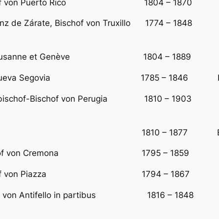
ns, Bischof von Puerto Rico 1804 – 1870 E
Sanz de Zárate, Bischof von Truxillo 1774 – 1848 vor
chof von Lausanne et Genève 1804 – 1889 E
hof von Nueva Segovia 1785 – 1846 Erstern
 Erzbischof-Bischof von Perugia 1810 – 1903 vor
rza, Kardinal 1810 – 1877 Erzbisch
illi, Bischof von Cremona 1795 – 1859 Er
eva, Bischof von Piazza 1794 – 1867 Ers
chof von Antifello in partibus 1816 – 1848 Erst