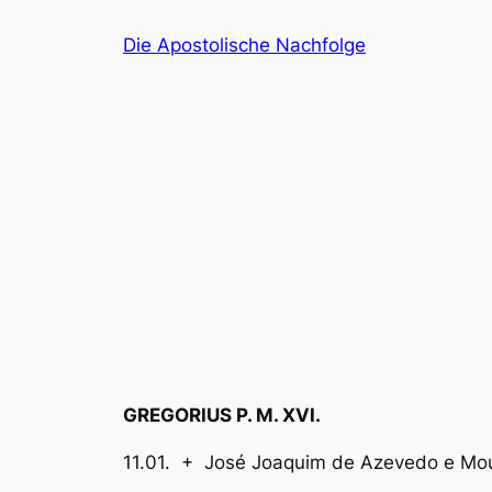
Zum
Die Apostolische Nachfolge
Inhalt
springen
GREGORIUS P. M. XVI.
11.01. + José Joaquim de Azeved