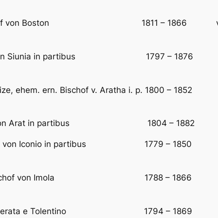
k, Bischof von Boston 1811 – 1866 vorher Bis
hof von Siunia in partibus 1797 – 1876 Erst
oize, ehem. ern. Bischof v. Aratha i. p. 1800 – 1852 
ischof von Arat in partibus 1804 – 1882 Erst
schof von Iconio in partibus 1779 – 1850 vorhe
chof-Bischof von Imola 1788 – 1866 vorher E
of von Macerata e Tolentino 1794 – 1869 E