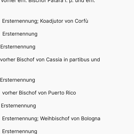
 ern. Bischof Patara i. p. und ern.
ternennung; Koadjutor von Corfù
rsternennung
sternennung
of von Cassia in partibus und
ternennung
orher Bischof von Puerto Rico
Ersternennung
ernennung; Weihbischof von Bologna
 Ersternennung