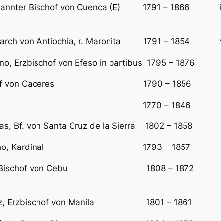
 ernannter Bischof von Cuenca (E) 1791 – 1866 im 
atriarch von Antiochia, r. Maronita 1791 – 1854 vor
zano, Erzbischof von Efeso in partibus 1795 – 1876 
érez, Bischof von Caceres 1790 – 1856 Er
, Kardinal 1770 – 1846 Erzbisch
enas, Bf. von Santa Cruz de la Sierra 1802 – 1858
de Carvalho, Kardinal 1793 – 1857 Patri
reros, Bischof von Cebu 1808 – 1872 vorher 
 y Leoz, Erzbischof von Manila 1801 – 1861 E