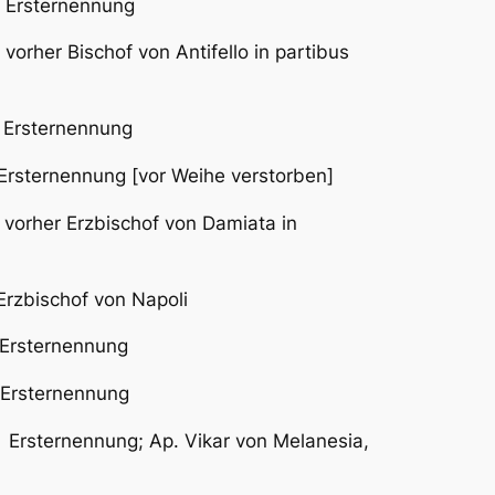
rsternennung
her Bischof von Antifello in partibus
rsternennung
ennung [vor Weihe verstorben]
her Erzbischof von Damiata in
of von Napoli
sternennung
ternennung
ernennung; Ap. Vikar von Melanesia,