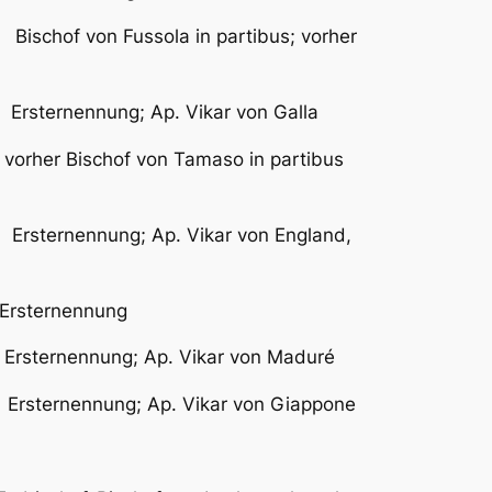
f von Fussola in partibus; vorher
rnennung; Ap. Vikar von Galla
her Bischof von Tamaso in partibus
sternennung; Ap. Vikar von England,
ernennung
nennung; Ap. Vikar von Maduré
ternennung; Ap. Vikar von Giappone