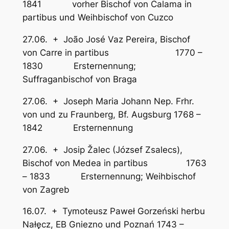
1841 vorher Bischof von Calama in
partibus und Weihbischof von Cuzco
27.06. + João José Vaz Pereira, Bischof
von Carre in partibus 1770 –
1830 Ersternennung;
Suffraganbischof von Braga
27.06. + Joseph Maria Johann Nep. Frhr.
von und zu Fraunberg, Bf. Augsburg 1768 –
1842 Ersternennung
27.06. + Josip Žalec (József Zsalecs),
Bischof von Medea in partibus 1763
– 1833 Ersternennung; Weihbischof
von Zagreb
16.07. + Tymoteusz Paweł Gorzeński herbu
Nałęcz, EB Gniezno und Poznań 1743 –