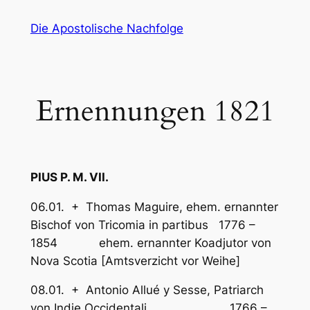
Zum
Die Apostolische Nachfolge
Inhalt
springen
Ernennungen 1821
PIUS P. M. VII.
06.01. + Thomas Maguire, ehem. ernannter
Bischof von Tricomia in partibus 1776 –
1854 ehem. ernannter Koadjutor von
Nova Scotia [Amtsverzicht vor Weihe]
08.01. + Antonio Allué y Sesse, Patriarch
von Indie Occidentali 1766 –