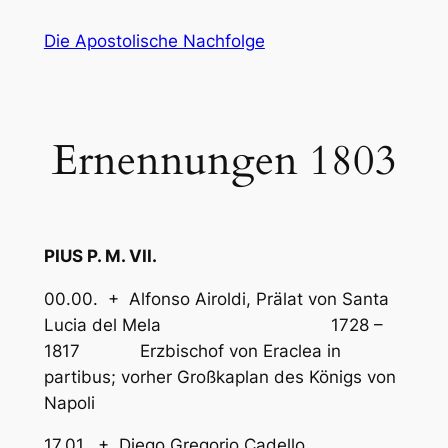
Zum
Die Apostolische Nachfolge
Inhalt
springen
Ernennungen 1803
PIUS P. M. VII.
00.00. + Alfonso Airoldi, Prälat von Santa
Lucia del Mela 1728 –
1817 Erzbischof von Eraclea in
partibus; vorher Großkaplan des Königs von
Napoli
17.01. + Diego Gregorio Cadello,