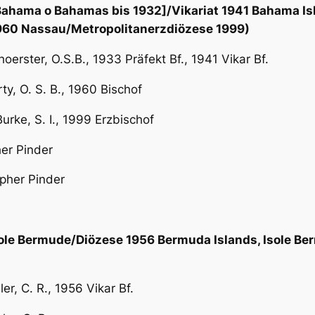
Bahama o Bahamas bis 1932]/Vikariat 1941 Bahama Isl
1960 Nassau/Metropolitanerzdiözese 1999)
rster, O.S.B., 1933 Präfekt Bf., 1941 Vikar Bf.
y, O. S. B., 1960 Bischof
rke, S. I., 1999 Erzbischof
her Pinder
pher Pinder
sole Bermude/Diözese 1956 Bermuda Islands, Isole Be
r, C. R., 1956 Vikar Bf.