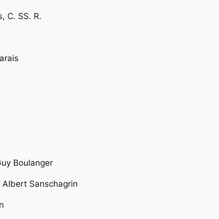
 C. SS. R.
arais
Guy Boulanger
 Albert Sanschagrin
n