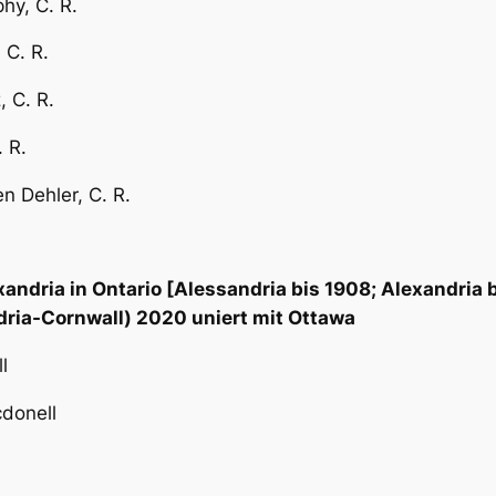
hy, C. R.
 C. R.
 C. R.
 R.
n Dehler, C. R.
dria in Ontario [Alessandria bis 1908; Alexandria bis
dria-Cornwall)
2020 uniert mit Ottawa
l
donell