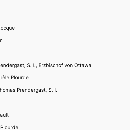
Rocque
r
ndergast, S. I., Erzbischof von Ottawa
rèle Plourde
homas Prendergast, S. I.
ault
 Plourde