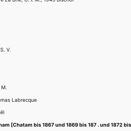
S. V.
. M.
homas Labrecque
ël
am [Chatam bis 1867 und 1869 bis 187 . und 1872 bi