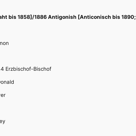
aht bis 1858]/1886 Antigonish [Anticonisch bis 1890;
nnon
4 Erzbischof-Bischof
Donald
wer
ey