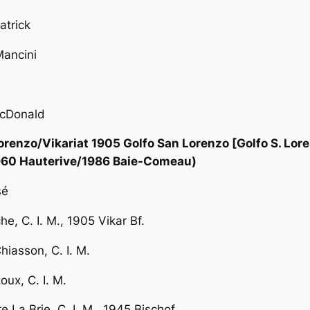
atrick
ancini
acDonald
orenzo/Vikariat 1905 Golfo San Lorenzo [Golfo S. Lor
1960 Hauterive/1986 Baie-Comeau)
sé
, C. I. M., 1905 Vikar Bf.
hiasson, C. I. M.
ux, C. I. M.
La Brie, C. I. M., 1945 Bischof