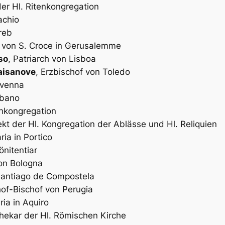
der Hl. Ritenkongregation
achio
reb
ar von S. Croce in Gerusalemme
so
, Patriarch von Lisboa
aisanove
, Erzbischof von Toledo
avenna
lbano
enkongregation
ekt der Hl. Kongregation der Ablässe und Hl. Reliquien
ria in Portico
önitentiar
von Bologna
 Santiago de Compostela
hof-Bischof von Perugia
ria in Aquiro
othekar der Hl. Römischen Kirche