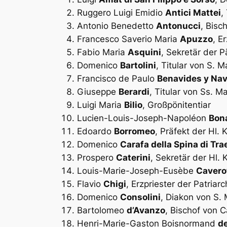
Ruggero Luigi Emidio
Antici Mattei
,
Antonio Benedetto
Antonucci
, Bis
Francesco Saverio Maria
Apuzzo
, E
Fabio Maria
Asquini
, Sekretär der 
Domenico
Bartolini
, Titular von S. M
Francisco de Paulo
Benavides y Nav
Giuseppe
Berardi
, Titular von Ss. Ma
Luigi Maria
Bilio
, Großpönitentiar
Lucien-Louis-Joseph-Napoléon
Bon
Edoardo
Borromeo
, Präfekt der Hl.
Domenico
Carafa della Spina di Tra
Prospero
Caterini
, Sekretär der Hl. 
Louis-Marie-Joseph-Eusèbe
Cavero
Flavio
Chigi
, Erzpriester der Patriar
Domenico
Consolini
, Diakon von S.
Bartolomeo
d’Avanzo
, Bischof von C
Henri-Marie-Gaston Boisnormand
d