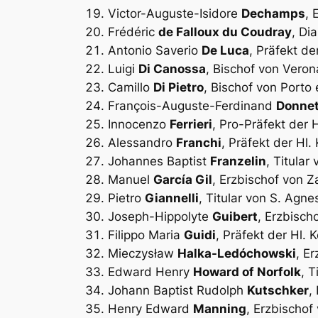
Victor-Auguste-Isidore
Dechamps
, 
Frédéric
de Falloux du Coudray
, Di
Antonio Saverio
De Luca
, Präfekt de
Luigi
Di Canossa
, Bischof von Veron
Camillo
Di Pietro
, Bischof von Porto
François-Auguste-Ferdinand
Donne
Innocenzo
Ferrieri
, Pro-Präfekt der 
Alessandro
Franchi
, Präfekt der Hl
Johannes Baptist
Franzelin
, Titular
Manuel
García Gil
, Erzbischof von 
Pietro
Giannelli
, Titular von S. Agne
Joseph-Hippolyte
Guibert
, Erzbisch
Filippo Maria
Guidi
, Präfekt der Hl. 
Mieczysław
Halka-Ledóchowski
, E
Edward Henry
Howard of Norfolk
, T
Johann Baptist Rudolph
Kutschker
,
Henry Edward
Manning
, Erzbischof