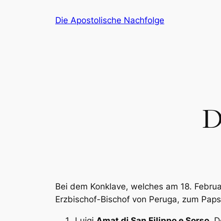
Zum
Die Apostolische Nachfolge
Inhalt
springen
D
Bei dem Konklave, welches am 18. Februa
Erzbischof-Bischof von Peruga, zum Papst
Luigi
Amat di San Filippo e Sorso
, 