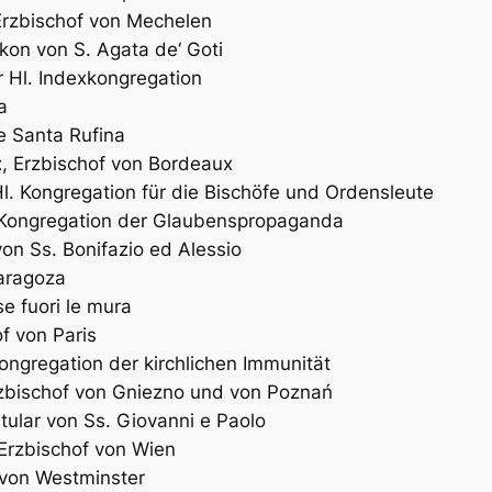
Erzbischof von Mechelen
akon von S. Agata de‘ Goti
r Hl. Indexkongregation
a
 e Santa Rufina
t
, Erzbischof von Bordeaux
Hl. Kongregation für die Bischöfe und Ordensleute
. Kongregation der Glaubenspropaganda
 von Ss. Bonifazio ed Alessio
Zaragoza
se fuori le mura
of von Paris
Kongregation der kirchlichen Immunität
rzbischof von Gniezno und von Poznań
itular von Ss. Giovanni e Paolo
 Erzbischof von Wien
 von Westminster