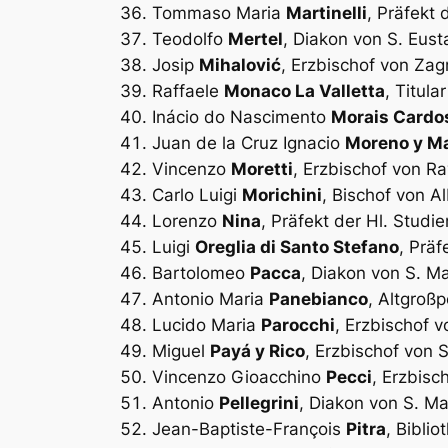
Tommaso Maria
Martinelli
, Präfekt 
Teodolfo
Mertel
, Diakon von S. Eust
Josip
Mihalović
, Erzbischof von Zag
Raffaele
Monaco La Valletta
, Titul
Inácio do Nascimento
Morais Cardo
Juan de la Cruz Ignacio
Moreno y M
Vincenzo
Moretti
, Erzbischof von R
Carlo Luigi
Morichini
, Bischof von A
Lorenzo
Nina
, Präfekt der Hl. Studi
Luigi
Oreglia di Santo Stefano
, Präf
Bartolomeo
Pacca
, Diakon von S. Ma
Antonio Maria
Panebianco
, Altgroßp
Lucido Maria
Parocchi
, Erzbischof 
Miguel
Payá y Rico
, Erzbischof von
Vincenzo Gioacchino
Pecci
, Erzbisc
Antonio
Pellegrini
, Diakon von S. Ma
Jean-Baptiste-François
Pitra
, Bibli