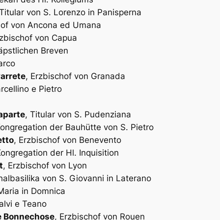
 Titular von S. Lorenzo in Panisperna
chof von Ancona ed Umana
rzbischof von Capua
Päpstlichen Breven
arco
arrete
, Erzbischof von Granada
rcellino e Pietro
aparte
, Titular von S. Pudenziana
 Kongregation der Bauhütte von S. Pietro
etto
, Erzbischof von Benevento
Kongregation der Hl. Inquisition
t
, Erzbischof von Lyon
chalbasilika von S. Giovanni in Laterano
 Maria in Domnica
alvi e Teano
e Bonnechose
, Erzbischof von Rouen